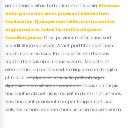
amet massa vitae tortor lorem sit lacinia.
Rhoncus
dolor purus non enim praesent elementum
facilisis leo. Quisque non tellus orci ac auctor
augue mauris. Lobortis mattis aliquam
faucibus purus.
Cras pulvinar mattis nunc sed
blandit libero volutpat. Amet porttitor eget dolor
morbi non arcu risus. Proin sagittis nisl rhoncus
mattis rhoncus urna neque viverra. Molestie at
elementum eu facilisis sed. In aliquam sem fringilla
ut morbi.
Ut placerat orci nulla pellentesque
dignissim enim sit amet venenatis.
Lacus sed turpis
tincidunt id aliquet risus feugiat in diam sit at ultrices.
Nec tincidunt praesent semper feugiat nibh sed
pulvinar ornare aenean rhoncus urna neque viverra.