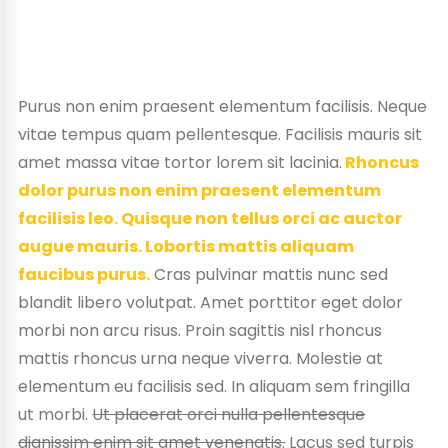
Purus non enim praesent elementum facilisis. Neque
vitae tempus quam pellentesque. Facilisis mauris sit
amet massa vitae tortor lorem sit lacinia.
Rhoncus
dolor purus non enim praesent elementum
facilisis leo. Quisque non tellus orci ac auctor
augue mauris. Lobortis mattis aliquam
faucibus purus.
Cras pulvinar mattis nunc sed
blandit libero volutpat. Amet porttitor eget dolor
morbi non arcu risus. Proin sagittis nisl rhoncus
mattis rhoncus urna neque viverra. Molestie at
elementum eu facilisis sed. In aliquam sem fringilla
ut morbi.
Ut placerat orci nulla pellentesque
dignissim enim sit amet venenatis.
Lacus sed turpis