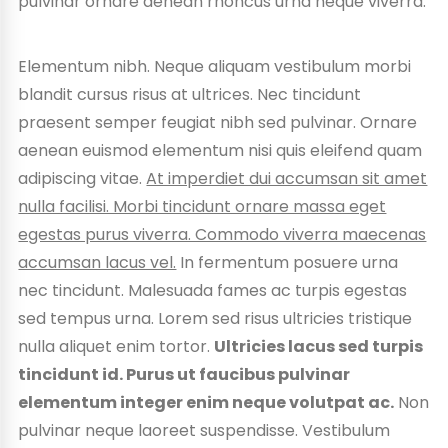
pulvinar ornare aenean rhoncus urna neque viverra.
Elementum nibh. Neque aliquam vestibulum morbi
blandit cursus risus at ultrices. Nec tincidunt
praesent semper feugiat nibh sed pulvinar. Ornare
aenean euismod elementum nisi quis eleifend quam
adipiscing vitae.
At imperdiet dui accumsan sit amet
nulla facilisi. Morbi tincidunt ornare massa eget
egestas purus viverra. Commodo viverra maecenas
accumsan lacus vel.
In fermentum posuere urna
nec tincidunt. Malesuada fames ac turpis egestas
sed tempus urna. Lorem sed risus ultricies tristique
nulla aliquet enim tortor.
Ultricies lacus sed turpis
tincidunt id. Purus ut faucibus pulvinar
elementum integer enim neque volutpat ac.
Non
pulvinar neque laoreet suspendisse. Vestibulum